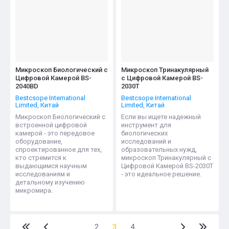
Микроскоп Биологический с
Микроскоп Тринакулярный
Цифровой Камерой BS-
с Цифровой Камерой BS-
2040BD
2030T
Bestcsope International
Bestcsope International
Limited, Китай
Limited, Китай
Микроскоп Биологический с
Если вы ищете надежный
встроенной цифровой
инструмент для
камерой - это передовое
биологических
оборудование,
исследований и
спроектированное для тех,
образовательных нужд,
кто стремится к
микроскоп Тринакулярный с
выдающимся научным
Цифровой Камерой BS-2030T
исследованиям и
- это идеальное решение.
детальному изучению
микромира.
2
3
4