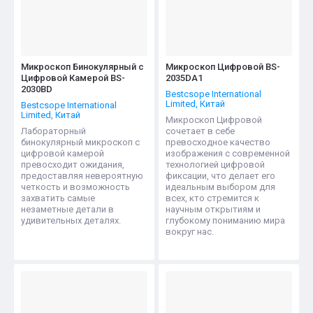
Микроскоп Бинокулярный с
Микроскоп Цифровой BS-
Цифровой Камерой BS-
2035DA1
2030BD
Bestcsope International
Limited, Китай
Bestcsope International
Limited, Китай
Микроскоп Цифровой
Лабораторный
сочетает в себе
бинокулярный микроскоп с
превосходное качество
цифровой камерой
изображения с современной
превосходит ожидания,
технологией цифровой
предоставляя невероятную
фиксации, что делает его
четкость и возможность
идеальным выбором для
захватить самые
всех, кто стремится к
незаметные детали в
научным открытиям и
удивительных деталях.
глубокому пониманию мира
вокруг нас.