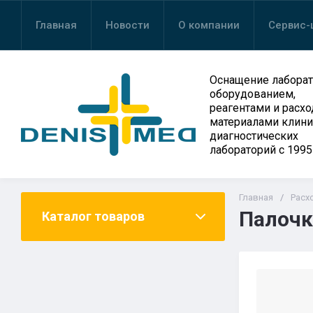
Главная
Новости
О компании
Сервис-
Оснащение лабора
оборудованием,
реагентами и расх
материалами клини
диагностических
лабораторий с 1995
Главная
/
Расх
Палочк
Каталог товаров