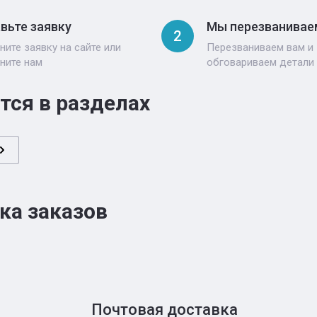
вьте заявку
Мы перезванивае
2
ните заявку на сайте или
Перезваниваем вам и
ните нам
обговариваем детали
тся в разделах
ка заказов
Почтовая доставка