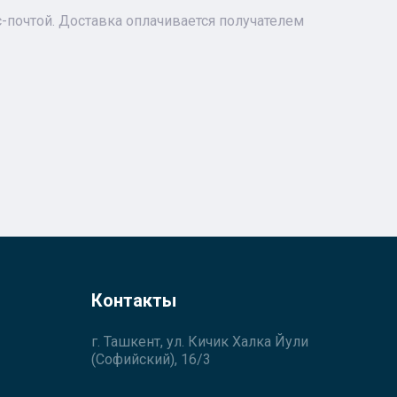
почтой. Доставка оплачивается получателем
Контакты
г. Ташкент, ул. Кичик Халка Йули
(Софийский), 16/3