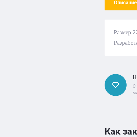
Описание
Размер 2
Разработ
Н
С
м
Как за