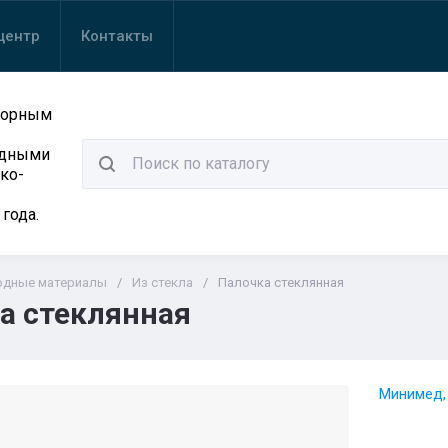
центр
Контакты
торным
одными
ко-
 года.
одные материалы
/
Из стекла
/
Палочка стеклянная
а стеклянная
Минимед,