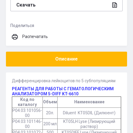
Скачать
Поделиться
Распечатать
Описание
Дифференцировка лейкоцитов по 5 субпопуляциям
РЕАГЕНТЫ ДЛЯ РАБОТЫ С ГЕМАТОЛОГИЧЕСКИМ
АНАЛИЗАТОРОМ 5-DIFF KT-6610
Код по
Объем
Наименование
каталогу
Р04.03.101056-
20л.
Diluent KT05DIL (Дилюент)
00
Р04.03.101146-
KT05LH Lyse (Лизирующий
200 мл
00
раствор)
Р04.03.101072-
500
KT05DIFF Lyse (Лизирующий